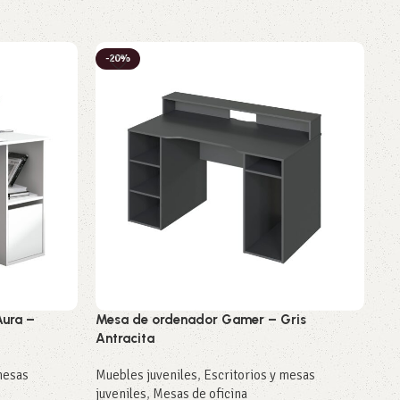
-20%
-
Aura –
Mesa de ordenador Gamer – Gris
Ca
Antracita
al
mesas
Muebles juveniles
,
Escritorios y mesas
Mu
juveniles
,
Mesas de oficina
27