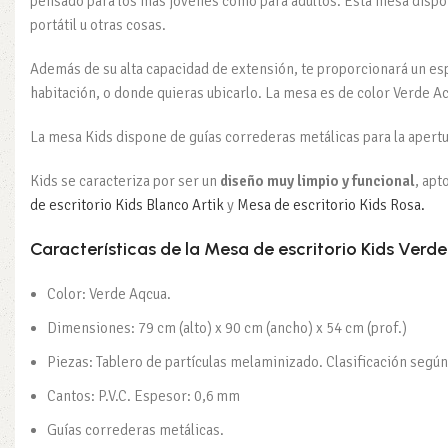
pensado para los más jóvenes como para adultos. Esta mesa dispo
portátil u otras cosas.
Además de su alta capacidad de extensión, te proporcionará un es
habitación, o donde quieras ubicarlo. La mesa es de color Verde 
La mesa Kids dispone de guías correderas metálicas para la apertur
Kids se caracteriza por ser un
diseño muy limpio y funcional
, apt
de escritorio Kids Blanco Artik
y
Mesa de escritorio Kids Rosa.
Características
de la Mesa de escritorio Kids Verd
Color: Verde Aqcua.
Dimensiones: 79 cm (alto) x 90 cm (ancho) x 54 cm (prof.)
Piezas: Tablero de partículas melaminizado. Clasificación seg
Cantos: P.V.C. Espesor: 0,6 mm
Guías correderas metálicas.