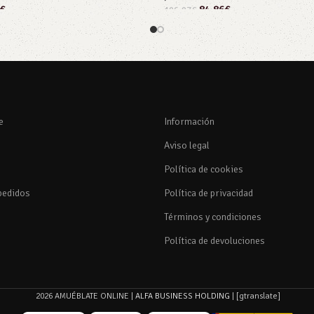
€
84,86
€
106,07
€
rito
Añadir al carrito
e
Información
Aviso legal
Política de cookies
pedidos
Política de privacidad
Términos y condiciones
Política de devoluciones
2026 AMUÉBLATE ONLINE |
ALFA BUSINESS HOLDING
| [gtranslate]