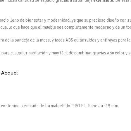
ne mucha cantidad de espacio gracias a su bandeja
extensible.
De esta 
pacio lleno de bienestar y modernidad, ya que su precioso diseño con
s
Acqua, lo que hace que el mueble sea completamente moderno y de un toq
a de la bandeja de la mesa, y tacos ABS quitarruidos y antirayas para la
o para cualquier habitación y muy fácil de combinar gracias a su color y
e Acqua:
ún contenido o emisión de formaldehído TIPO E1. Espesor: 15 mm.