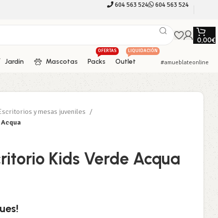
604 563 524
604 563 524
0,00
€
OFERTAS
LIQUIDACIÓN
Jardín
Mascotas
Packs
Outlet
#amueblateonline
Escritorios y mesas juveniles
e Acqua
ritorio Kids Verde Acqua
ues!