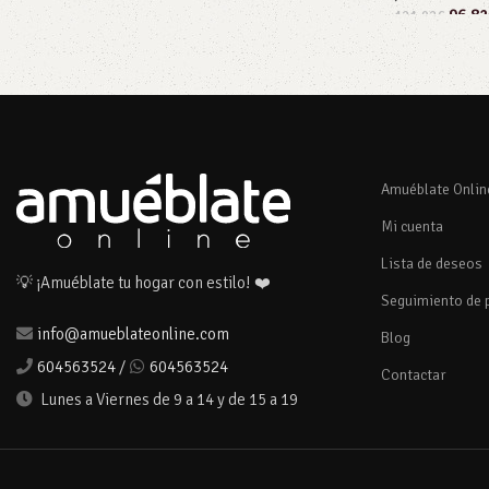
96,82
121,02
€
Añadir al carrito
Añadir al car
Amuéblate Onlin
Mi cuenta
Lista de deseos
💡 ¡Amuéblate tu hogar con estilo! ❤️
Seguimiento de 
info@amueblateonline.com
Blog
604563524
/
604563524
Contactar
Lunes a Viernes de 9 a 14 y de 15 a 19