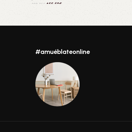
166,69
€
208,36
€
Añadir al carrito
#amuéblateonline