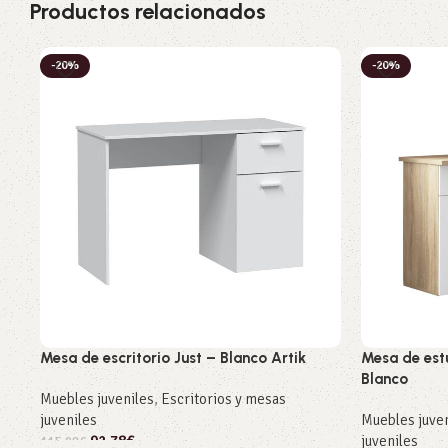
Productos relacionados
-20%
-20%
Mesa de escritorio Just – Blanco Artik
Mesa de est
Blanco
Muebles juveniles
,
Escritorios y mesas
juveniles
Muebles juve
92,78
€
juveniles
115,98
€