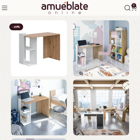
0
-20%