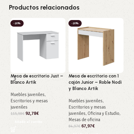
Productos relacionados
-20%
-20%
-2
Mesa de escritorio Just –
Mesa de escritorio con 1
Mes
Blanco Artik
cajón Junior – Roble Nodi
Cha
y Blanco Artik
Bla
Muebles juveniles
,
Escritorios y mesas
Muebles juveniles
,
Mue
juveniles
Escritorios y mesas
Esc
92,78
€
juveniles
,
Oficina y Estudio
,
juv
115,98
€
Mesas de oficina
121
Añadir al carrito
67,97
€
84,97
€
Añ