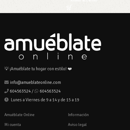
Añadir al carrito
💡 ¡Amuéblate tu hogar con estilo! ❤️
info@amueblateonline.com
604563524
/
604563524
Lunes a Viernes de 9 a 14 y de 15 a 19
Amuéblate Online
Información
Mi cuenta
Aviso legal