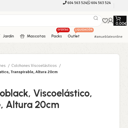
604 563 524
604 563 524
0,00
€
OFERTAS
LIQUIDACIÓN
Jardín
Mascotas
Packs
Outlet
#amueblateonline
ones
Colchones Viscoelásticos
tico, Transpirable, Altura 20cm
oblack, Viscoelástico,
e, Altura 20cm