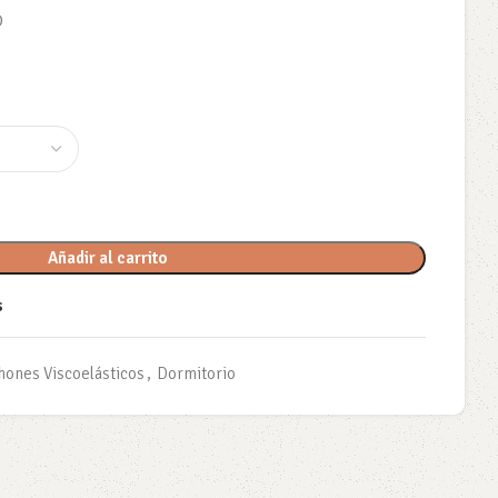
O
Añadir al carrito
s
hones Viscoelásticos
,
Dormitorio