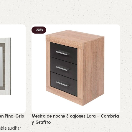
-20%
-
n Pino-Gris
Mesita de noche 3 cajones Lara – Cambria
Es
y Grafito
ble auxiliar
Do