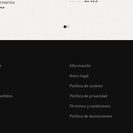
rmarios
82,33
€
102,91
€
9
€
Añadir al carrito
rito
e
Información
Aviso legal
Política de cookies
pedidos
Política de privacidad
Términos y condiciones
Política de devoluciones