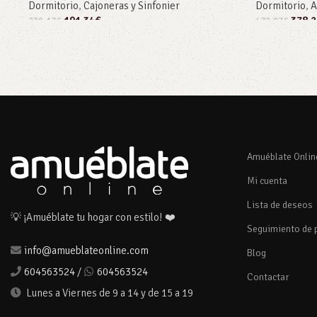
Dormitorio
,
Cajoneras y Sinfonier
Dormitorio
,
A
191,34
€
378,2
239,17
€
472,87
€
Añadir al carrito
Añadir al car
Amuéblate Onlin
Mi cuenta
Lista de deseos
💡 ¡Amuéblate tu hogar con estilo! ❤️
Seguimiento de 
info@amueblateonline.com
Blog
604563524
/
604563524
Contactar
Lunes a Viernes de 9 a 14 y de 15 a 19