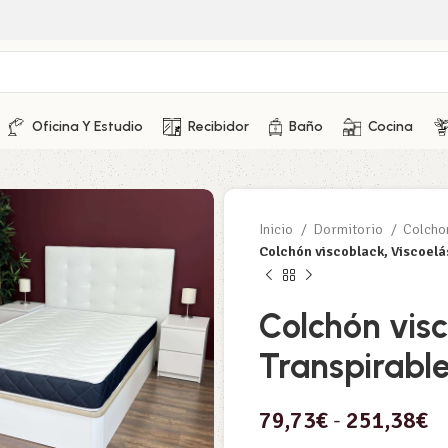
Oficina Y Estudio
Recibidor
Baño
Cocina
Inicio
Dormitorio
Colch
Colchón viscoblack, Viscoelás
Colchón visc
Transpirabl
79,73
€
-
251,38
€