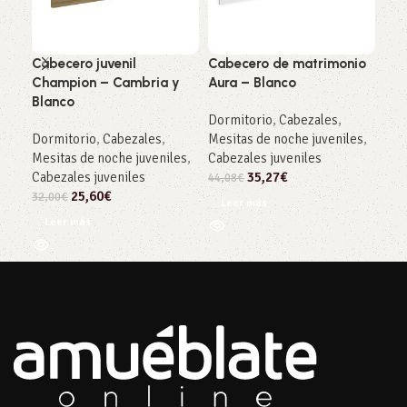
Cabecero juvenil
Cabecero de matrimonio
Cab
Champion – Cambria y
Aura – Blanco
Oik
Blanco
Bla
Dormitorio
,
Cabezales
,
Dormitorio
,
Cabezales
,
Mesitas de noche juveniles
,
Dor
Mesitas de noche juveniles
,
Cabezales juveniles
Mes
Cabezales juveniles
35,27
€
44,08
€
204
25,60
€
32,00
€
Leer más
Añ
Leer más