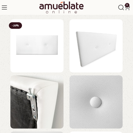
0
-20%