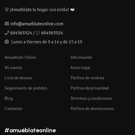
💡 ¡Amuéblate tu hogar con estilo! ❤️
info@amueblateonline.com
604563524
/
604563524
Lunes a Viernes de 9 a 14 y de 15 a 19
Amuéblate Online
Información
Mi cuenta
Aviso legal
Lista de deseos
Política de cookies
Seguimiento de pedidos
Política de privacidad
Blog
Términos y condiciones
Contactar
Política de devoluciones
#amuéblateonline