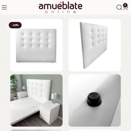
0
-20%