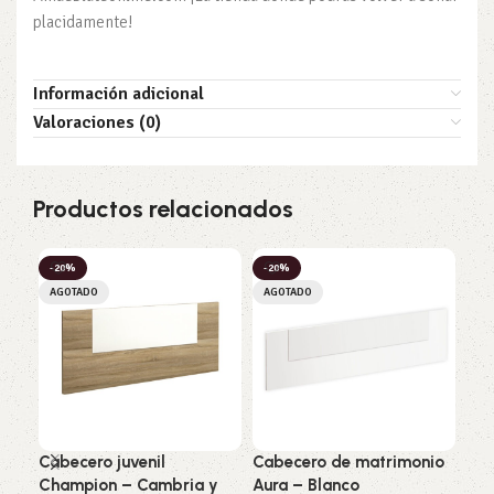
placidamente!
Información adicional
Valoraciones (0)
Productos relacionados
-20%
-20%
-2
AGOTADO
AGOTADO
Cabecero juvenil
Cabecero de matrimonio
Cab
Champion – Cambria y
Aura – Blanco
Oik