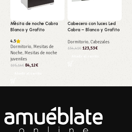
Mesita de noche Cabra
Cabecero con luces Led
Esp
Blanco y Grafito
Cabra – Blanco y Grafito
Ram
4.5
Dormitorio
,
Cabezales
Dor
Dormitorio
,
Mesitas de
123,53
€
154,41
€
121
Noche
,
Mesitas de noche
Añadir al carrito
Añ
juveniles
84,12
€
105,14
€
Añadir al carrito