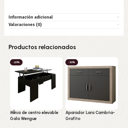
Información adicional
Valoraciones (0)
Productos relacionados
-20%
-30%
-2
Mesa de centro elevable
Aparador Lara Cambria-
Sal
Gala Wengue
Grafito
LED
Can