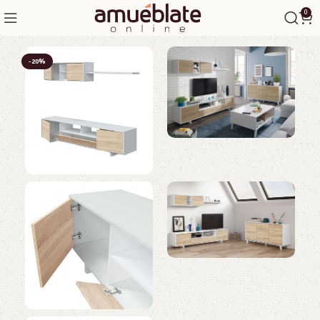
0
-20%