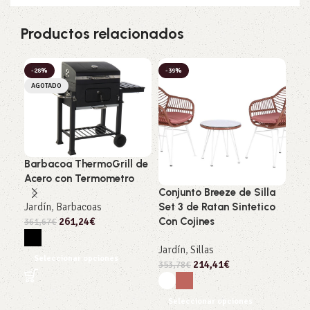
Productos relacionados
-28%
-39%
-3
AGOTADO
Barbacoa ThermoGrill de
Acero con Termometro
Conjunto Breeze de Silla
Mes
Jardín
,
Barbacoas
Set 3 de Ratan Sintetico
uni
261,24
€
Con Cojines
2 si
361,67
€
Jardín
,
Sillas
Jar
Seleccionar opciones
214,41
€
mue
353,78
€
338
Seleccionar opciones