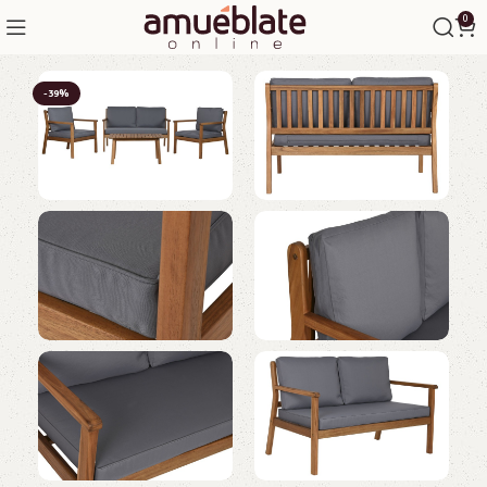
0
-39%