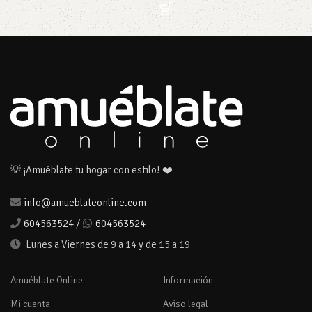
S
💡 ¡Amuéblate tu hogar con estilo! ❤️
info@amueblateonline.com
604563524
/
604563524
Lunes a Viernes de 9 a 14 y de 15 a 19
Amuéblate Online
Información
Mi cuenta
Aviso legal