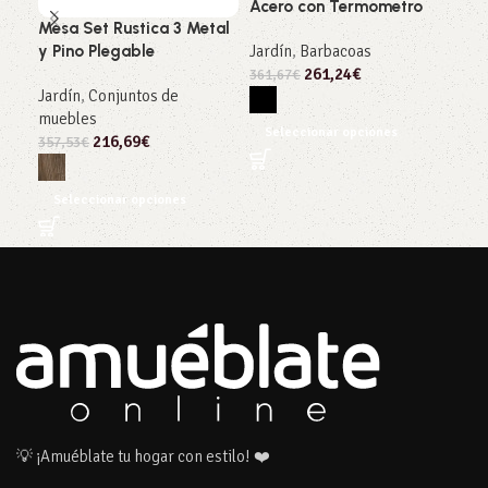
Acero con Termometro
Sin
Mesa Set Rustica 3 Metal
Jardín
,
Barbacoas
Jar
y Pino Plegable
261,24
€
mue
361,67
€
Jardín
,
Conjuntos de
306
muebles
Seleccionar opciones
216,69
€
357,53
€
S
Seleccionar opciones
💡 ¡Amuéblate tu hogar con estilo! ❤️