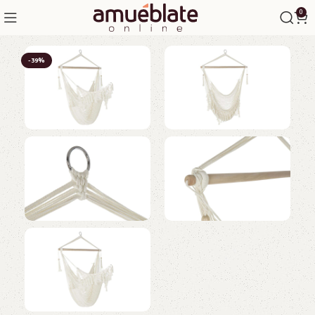
0
-39%