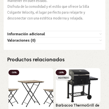
mantener en buen estado.
Disfruta de la comodidad y el estilo que ofrece la Silla
Colgante Velocity, el lugar perfecto para relajarte y
desconectar con una estética moderna y relajada.
Información adicional
Valoraciones (0)
Productos relacionados
-39%
-28%
-3
AGOTADO
Barbacoa ThermoGrill de
Mes