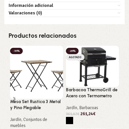
Información adicional
Valoraciones (0)
Productos relacionados
-39%
-28%
-3
AGOTADO
Barbacoa ThermoGrill de
Tum
Acero con Termometro
Aca
Mesa Set Rustica 3 Metal
Jardín
,
Barbacoas
Jar
y Pino Plegable
261,24
€
Bal
361,67
€
Jardín
,
Conjuntos de
342
muebles