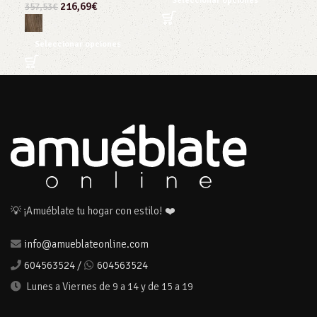
Seleccionar opciones
216,69
€
357,53
€
S
Seleccionar opciones
💡 ¡Amuéblate tu hogar con estilo! ❤️
info@amueblateonline.com
604563524
/
604563524
Lunes a Viernes de 9 a 14 y de 15 a 19