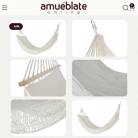
0
-39%