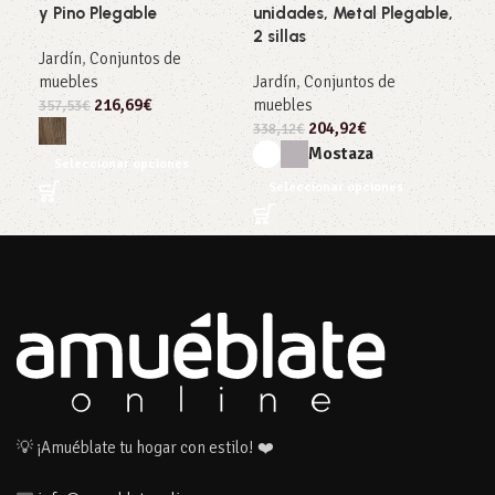
Jar
y Pino Plegable
unidades, Metal Plegable,
2 sillas
320
Jardín
,
Conjuntos de
muebles
Jardín
,
Conjuntos de
S
216,69
€
muebles
357,53
€
204,92
€
338,12
€
Mostaza
Seleccionar opciones
Seleccionar opciones
💡 ¡Amuéblate tu hogar con estilo! ❤️