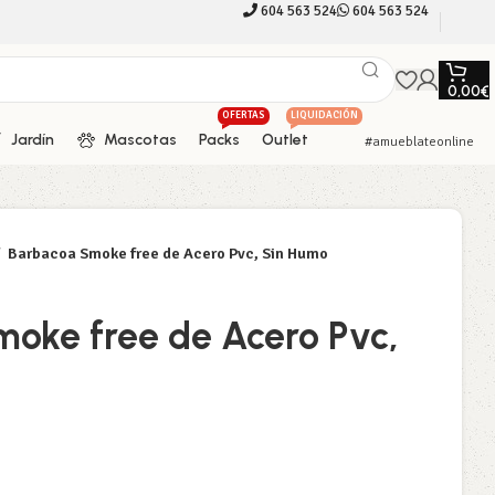
604 563 524
604 563 524
0,00
€
OFERTAS
LIQUIDACIÓN
Jardín
Mascotas
Packs
Outlet
#amueblateonline
Barbacoa Smoke free de Acero Pvc, Sin Humo
oke free de Acero Pvc,