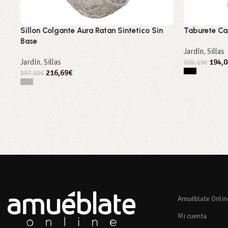
Sillon Colgante Aura Ratan Sintetico Sin
Taburete Ca
Base
Jardín
,
Sillas
Jardín
,
Sillas
194,0
320,15
€
216,69
€
357,53
€
Seleccionar
Seleccionar opciones
Amuéblate Onlin
Mi cuenta