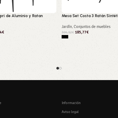
pri de Aluminio y Ratan
Mesa Set Costa 3 Ratán Sintét
Jardín
,
Conjuntos de muebles
4
€
185,77
€
306,52
€
 opciones
Seleccionar opciones
e
Información
Aviso legal