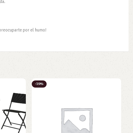
da.
 preocuparte por el humo!
-39%
-