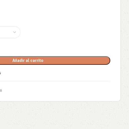
Añadir al carrito
s
ín