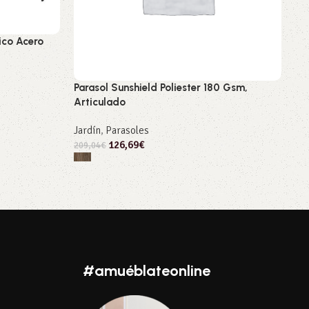
ico Acero
Parasol Sunshield Poliester 180 Gsm,
Si
Articulado
ha
Jardín
,
Parasoles
Jar
126,69
€
209,04
€
188
Seleccionar opciones
#amuéblateonline