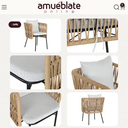
0
-39%