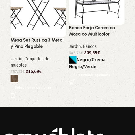
Banco Forja Ceramica
Mosaico Multicolor
Mesa Set Rustica 3 Metal
Mes
Jardín
,
Bancos
y Pino Plegable
uni
209,55
€
2 si
345,76
€
Jardín
,
Conjuntos de
Negro/Crema
muebles
Jar
Negro/Verde
216,69
€
mue
357,53
€
Seleccionar opciones
338
Seleccionar opciones
S