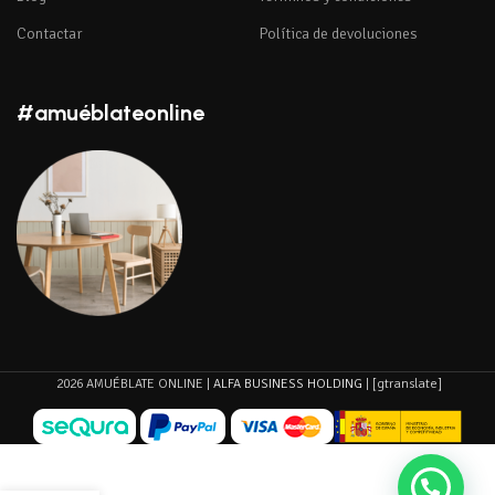
Contactar
Política de devoluciones
#amuéblateonline
2026 AMUÉBLATE ONLINE |
ALFA BUSINESS HOLDING
| [gtranslate]
Armario
Multiusos