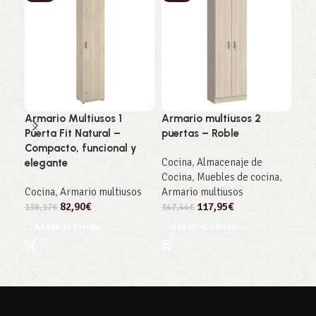
Armario Multiusos 1
Armario multiusos 2
Arm
Puerta Fit Natural –
puertas – Roble
pue
Compacto, funcional y
Cocina
,
Almacenaje de
Coc
elegante
Cocina
,
Muebles de cocina
,
Coc
Cocina
,
Armario multiusos
Armario multiusos
Arm
82,90
€
117,95
€
138,17
€
147,44
€
225
Añadir al carrito
Añadir al carrito
Añ