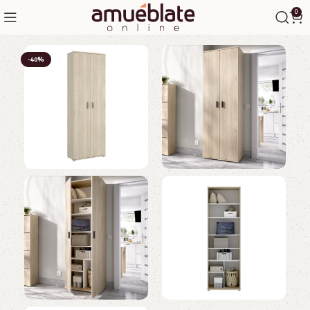
0
-40%