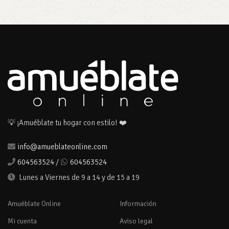
💡 ¡Amuéblate tu hogar con estilo! ❤️
info@amueblateonline.com
604563524
/
604563524
Lunes a Viernes de 9 a 14 y de 15 a 19
Amuéblate Online
Información
Mi cuenta
Aviso legal