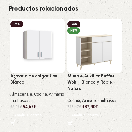
Productos relacionados
-20%
-40%
-4
NEW
NE
Armario de colgar Use –
Mueble Auxiliar Buffet
Mue
Blanco
Wok – Blanco y Roble
Wok
Natural
Nat
Almacenaje
,
Cocina
,
Armario
multiusos
Cocina
,
Armario multiusos
Coc
54,45
€
187,90
€
68,06
€
313,17
€
334
Añadir al carrito
Añadir al carrito
Añ