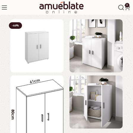
0
-40%