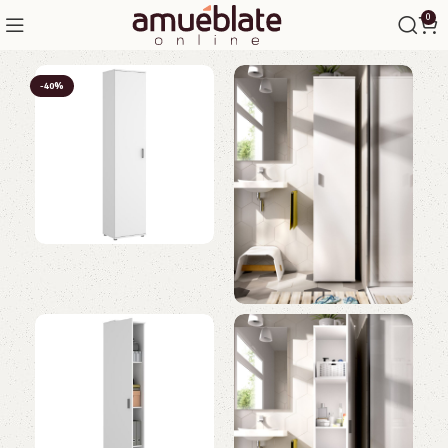
0
-40%