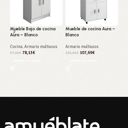
Mueble Bajo de cocina
Mueble de cocina Aura –
Arm
Aura – Blanco
Blanco
Bla
Cocina
,
Armario multiusos
Armario multiusos
Alm
78,13
€
107,69
€
mul
97,66
€
134,60
€
68,
Añadir al carrito
Añadir al carrito
Añ