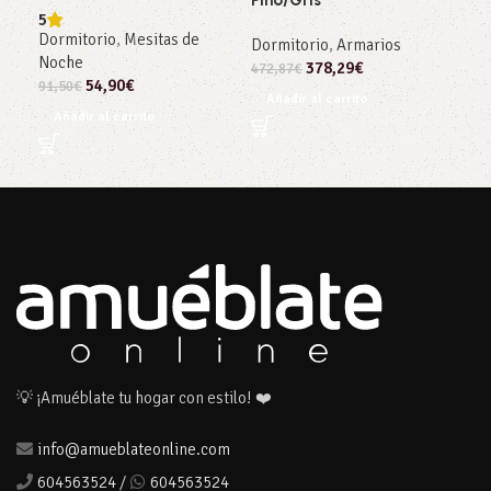
Pino/Gris
5
Dor
Dormitorio
,
Mesitas de
Dormitorio
,
Armarios
Esp
Noche
378,29
€
472,87
€
102
54,90
€
91,50
€
Añadir al carrito
Añ
Añadir al carrito
💡 ¡Amuéblate tu hogar con estilo! ❤️
info@amueblateonline.com
604563524
/
604563524