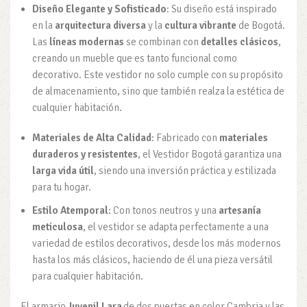
Diseño Elegante y Sofisticado
: Su diseño está inspirado
en la
arquitectura diversa
y la
cultura vibrante
de Bogotá.
Las
líneas modernas
se combinan con
detalles clásicos
,
creando un mueble que es tanto funcional como
decorativo. Este vestidor no solo cumple con su propósito
de almacenamiento, sino que también realza la estética de
cualquier habitación.
Materiales de Alta Calidad
: Fabricado con
materiales
duraderos y resistentes
, el Vestidor Bogotá garantiza una
larga vida útil
, siendo una inversión práctica y estilizada
para tu hogar.
Estilo Atemporal
: Con tonos neutros y una
artesanía
meticulosa
, el vestidor se adapta perfectamente a una
variedad de estilos decorativos, desde los más modernos
hasta los más clásicos, haciendo de él una pieza versátil
para cualquier habitación.
El armario
Juvenil Lara
de dos puertas en color Cambria y las