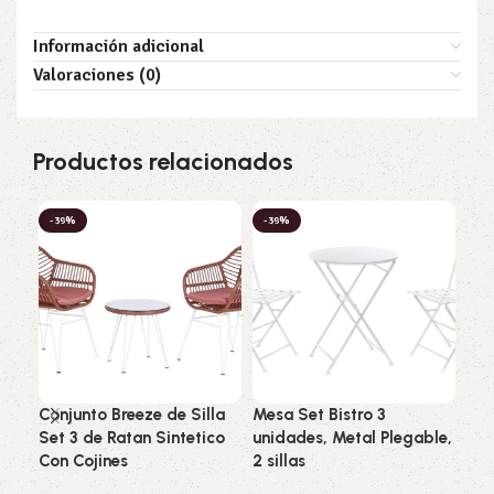
Información adicional
Valoraciones (0)
Productos relacionados
-39%
-39%
-3
Conjunto Breeze de Silla
Mesa Set Bistro 3
Mes
Set 3 de Ratan Sintetico
unidades, Metal Plegable,
Met
Con Cojines
2 sillas
Jar