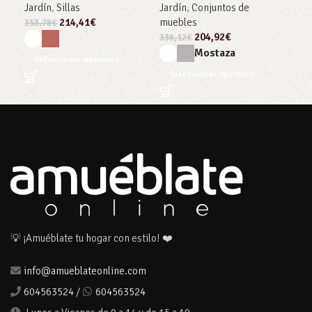
Jardín
,
Sillas
Jardín
,
Conjuntos de
mue
214,41
€
muebles
353,78
€
286
204,92
€
338,12
€
Mostaza
Seleccionar opciones
S
Seleccionar opciones
💡 ¡Amuéblate tu hogar con estilo! ❤️
info@amueblateonline.com
604563524
/
604563524