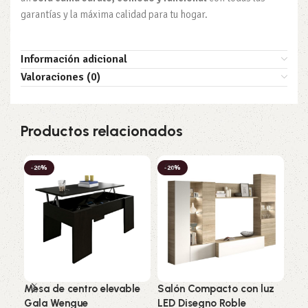
garantías y la máxima calidad para tu hogar.
Información adicional
Valoraciones (0)
Productos relacionados
-20%
-20%
-2
Mesa de centro elevable
Salón Compacto con luz
Mue
Gala Wengue
LED Disegno Roble
Bla