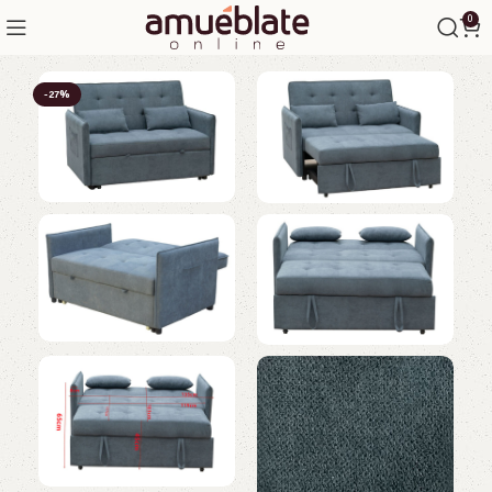
0
-27%