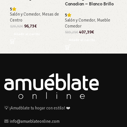
Canadian – Blanco Brillo
5
Sal
Salón y Comedor
,
Mesas de
5
130
Centro
Salón y Comedor
,
Mueble
Añ
96,73
€
Comedor
120,92
€
407,39
€
509,25
€
Añadir al carrito
Añadir al carrito
💡 ¡Amuéblate tu hogar con estilo! ❤️
info@amueblateonline.com