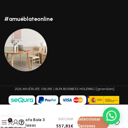
#amuéblateonline
2026 AMUÉBLATE ONLINE |
ALFA BUSINESS HOLDING
| [gtranslate]
697,26
€
Seleccionar
Sofa Bale 3
0
plazas
557,81
€
Opciones