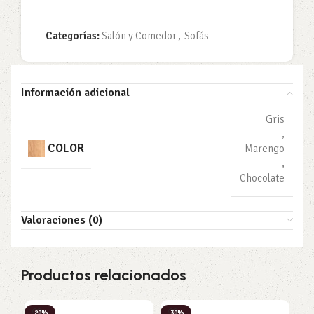
Categorías:
Salón y Comedor
,
Sofás
Información adicional
Gris
,
COLOR
Marengo
,
Chocolate
Valoraciones (0)
Productos relacionados
-20%
-30%
-2