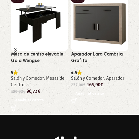
Mesa de centro elevable
Aparador Lara Cambria-
Apa
Gala Wengue
Grafito
– B
5
4.5
5
Salón y Comedor
,
Mesas de
Salón y Comedor
,
Aparador
Sal
Centro
165,90
€
237,00
€
212
96,73
€
120,92
€
Añadir al carrito
Añ
Añadir al carrito