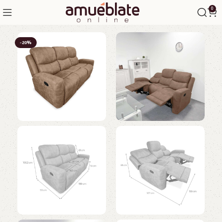
0
-20%