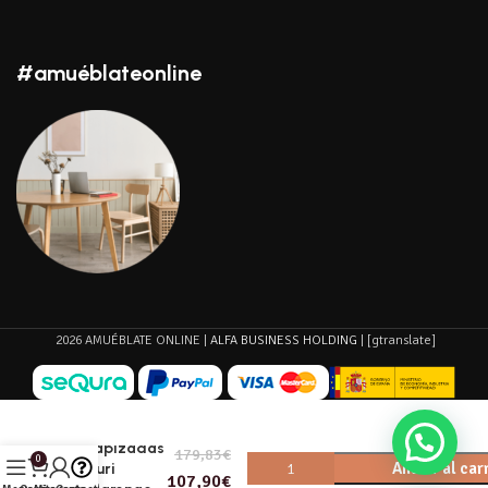
#amuéblateonline
2026 AMUÉBLATE ONLINE |
ALFA BUSINESS HOLDING
| [gtranslate]
Sillas
tapizadas
179,83
€
0
Añadir al car
Yuri
107,90
€