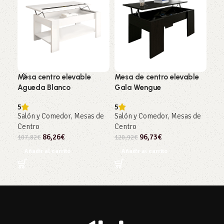
Mesa centro elevable
Mesa de centro elevable
Mes
Agueda Blanco
Gala Wengue
Gal
5
5
4.5
Salón y Comedor
,
Mesas de
Salón y Comedor
,
Mesas de
Sal
Centro
Centro
Cen
86,26
€
96,73
€
107,82
€
120,92
€
187
Añadir al carrito
Añadir al carrito
Añ