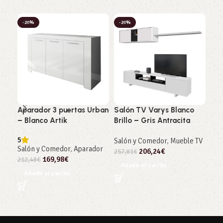
-20%
-20%
-2
Aparador 3 puertas Urban
Salón TV Varys Blanco
Sa
– Blanco Artik
Brillo – Gris Antracita
Rob
Art
5
Salón y Comedor
,
Mueble TV
Salón y Comedor
,
Aparador
4.5
206,24
€
257,81
€
169,98
€
Sal
212,48
€
Añadir al carrito
Co
Añadir al carrito
239
Añ