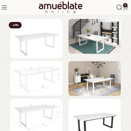
0
-23%