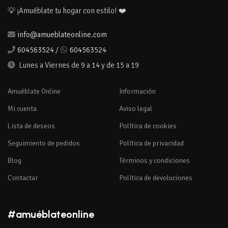
💡 ¡Amuéblate tu hogar con estilo! ❤️
info@amueblateonline.com
604563524
/
604563524
Lunes a Viernes de 9 a 14 y de 15 a 19
Amuéblate Online
Información
Mi cuenta
Aviso legal
Lista de deseos
Política de cookies
Seguimiento de pedidos
Política de privacidad
Blog
Términos y condiciones
Contactar
Política de devoluciones
#amuéblateonline