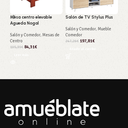
Mesa centro elevable
Salón de TV Stylus Plus
Mes
Agueda Nogal
Ca
Salón y Comedor
,
Mueble
Salón y Comedor
,
Mesas de
Comedor
Sal
Centro
197,81
€
Com
247,26
€
84,31
€
105,39
€
161
Añadir al carrito
Leer más
Añ