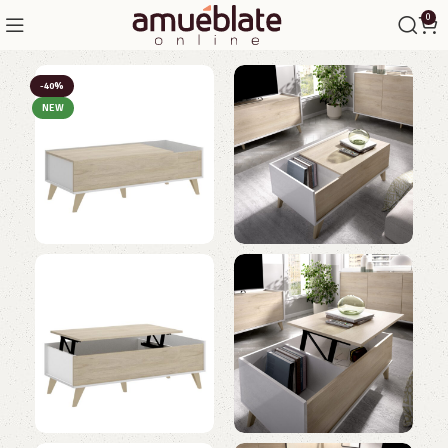
0
-40%
NEW