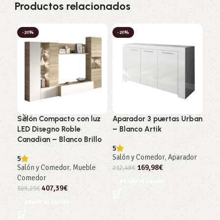
Productos relacionados
-20%
-20%
-2
Salón Compacto con luz
Aparador 3 puertas Urban
Sal
LED Disegno Roble
– Blanco Artik
Bri
Canadian – Blanco Brillo
5
Sal
Salón y Comedor
,
Aparador
5
257
Salón y Comedor
,
Mueble
169,98
€
212,48
€
Añ
Comedor
Añadir al carrito
407,39
€
509,25
€
Añadir al carrito