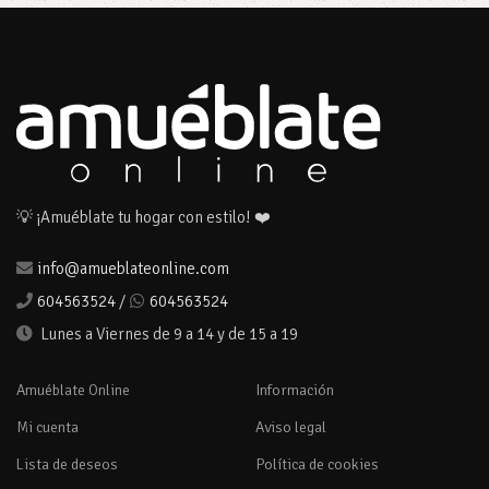
💡 ¡Amuéblate tu hogar con estilo! ❤️
info@amueblateonline.com
604563524
/
604563524
Lunes a Viernes de 9 a 14 y de 15 a 19
Amuéblate Online
Información
Mi cuenta
Aviso legal
Lista de deseos
Política de cookies