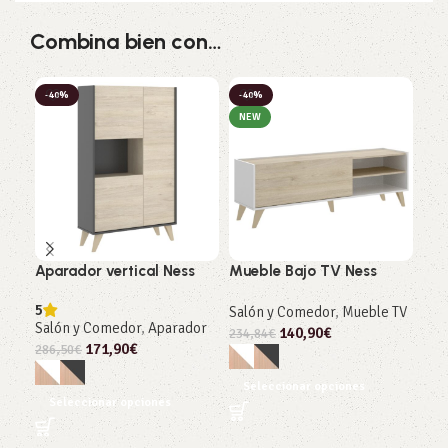
Combina bien con…
-40%
-40%
-4
NEW
NE
Aparador vertical Ness
Mueble Bajo TV Ness
Apa
Nes
5
Salón y Comedor
,
Mueble TV
Salón y Comedor
,
Aparador
5
140,90
€
234,84
€
171,90
€
Sal
286,50
€
311
Seleccionar opciones
Añ
Seleccionar opciones