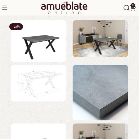
0
-23%