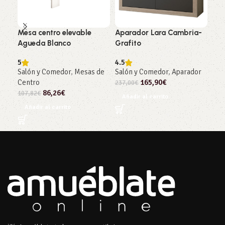
Mesa centro elevable
Aparador Lara Cambria-
Mue
Agueda Blanco
Grafito
Bla
5
4.5
Sal
Salón y Comedor
,
Mesas de
Salón y Comedor
,
Aparador
130
Centro
165,90
€
237,00
€
Añ
86,26
€
107,82
€
Añadir al carrito
Añadir al carrito