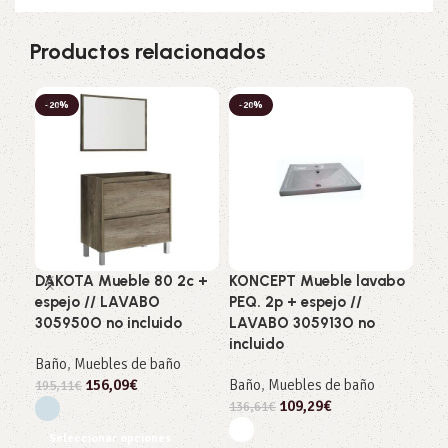
Productos relacionados
-20%
-20%
-2
DAKOTA Mueble 80 2c +
KONCEPT Mueble lavabo
Mue
espejo // LAVABO
PEQ. 2p + espejo //
lav
305950O no incluido
LAVABO 305913O no
– B
incluido
Baño
,
Muebles de baño
Bañ
156,09
€
Baño
,
Muebles de baño
195,11
€
257
109,29
€
136,61
€
Añ
Seleccionar opciones