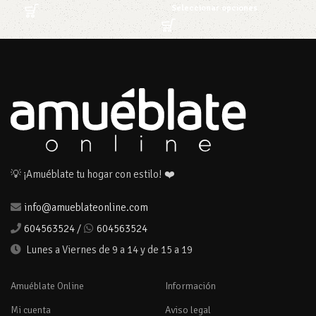
Seleccionar opciones
💡 ¡Amuéblate tu hogar con estilo! ❤️
info@amueblateonline.com
604563524
/
604563524
Lunes a Viernes de 9 a 14 y de 15 a 19
Amuéblate Online
Información
Mi cuenta
Aviso legal