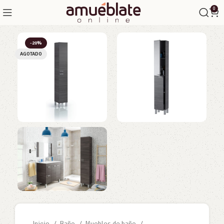
0
-20%
AGOTADO
Inicio
Baño
Muebles de baño