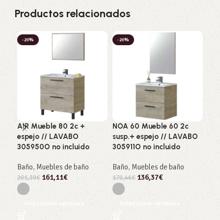
Productos relacionados
-20%
-20%
-2
AIR Mueble 80 2c +
NOA 60 Mueble 60 2c
KO
espejo // LAVABO
susp.+ espejo // LAVABO
PEQ
305950O no incluido
305911O no incluido
LA
inc
Baño
,
Muebles de baño
Baño
,
Muebles de baño
161,11
€
136,37
€
Bañ
201,39
€
170,46
€
136
Seleccionar opciones
Seleccionar opciones
S