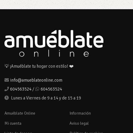
💡 ¡Amuéblate tu hogar con estilo! ❤️
info@amueblateonline.com
604563524
/
604563524
Lunes a Viernes de 9 a 14 y de 15 a 19
Amuéblate Online
Información
Mi cuenta
Aviso legal