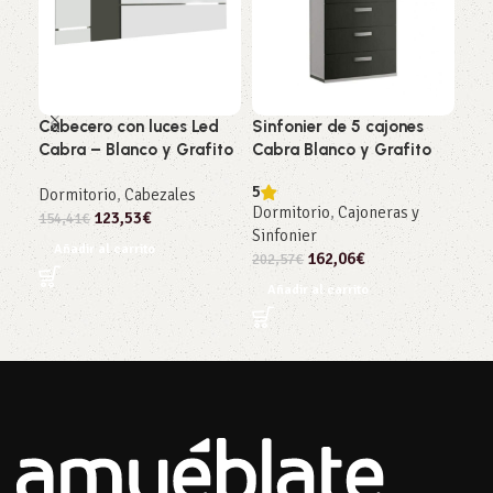
Cabecero con luces Led
Sinfonier de 5 cajones
Esp
Cabra – Blanco y Grafito
Cabra Blanco y Grafito
Cab
5
Dormitorio
,
Cabezales
Dor
Dormitorio
,
Cajoneras y
123,53
€
154,41
€
121
Sinfonier
Añadir al carrito
Añ
162,06
€
202,57
€
Añadir al carrito