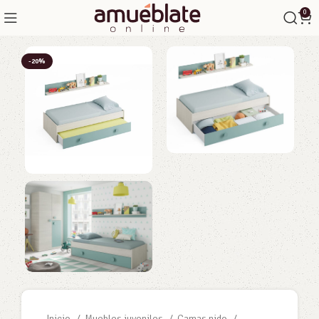
0
-20%
Inicio
Muebles juveniles
Camas nido