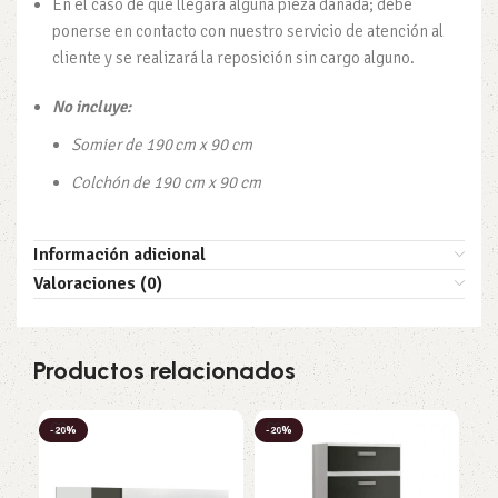
En el caso de que llegara alguna pieza dañada; debe
ponerse en contacto con nuestro servicio de atención al
cliente y se realizará la reposición sin cargo alguno.
No incluye:
Somier de 190 cm x 90 cm
Colchón de 190 cm x 90 cm
Información adicional
Valoraciones (0)
Productos relacionados
-20%
-20%
-2