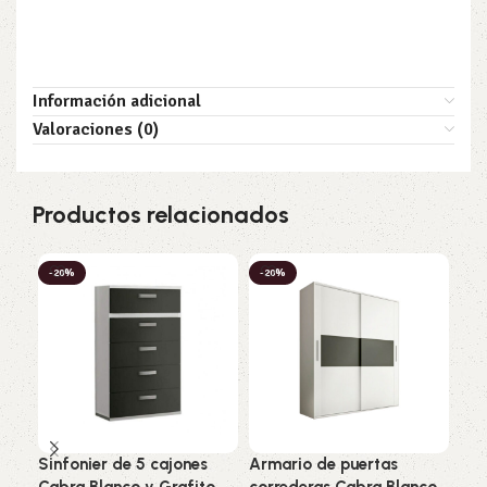
Información adicional
Valoraciones (0)
Productos relacionados
-20%
-20%
-2
Sinfonier de 5 cajones
Armario de puertas
Cóm
Cabra Blanco y Grafito
correderas Cabra Blanco
Cam