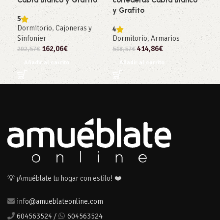
y Grafito
5
4.5
Dormitorio
,
Cajoneras y
Dor
4
Sinfonier
Dormitorio
,
Armarios
Sin
162,06
€
414,86
€
202,57
€
518,57
€
239
Añadir al carrito
Añadir al carrito
Añ
💡 ¡Amuéblate tu hogar con estilo! ❤️
info@amueblateonline.com
604563524
/
604563524