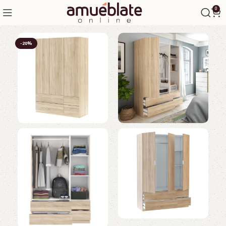
0
-20%