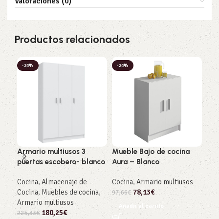
Valoraciones (0)
Productos relacionados
-20%
-20%
-2
Armario multiusos 3
Mueble Bajo de cocina
Mue
puertas escobero- blanco
Aura – Blanco
Bla
Cocina
,
Almacenaje de
Cocina
,
Armario multiusos
Arm
Cocina
,
Muebles de cocina
,
78,13
€
97,66
€
134
Armario multiusos
Añadir al carrito
Añ
180,25
€
225,33
€