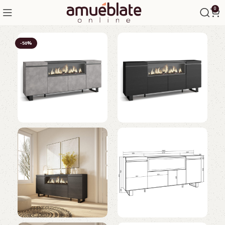
0
-50%