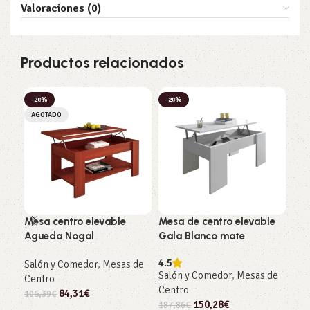
Valoraciones (0)
Productos relacionados
-20%
-20%
-3
AGOTADO
Mesa centro elevable
Mesa de centro elevable
Apa
Agueda Nogal
Gala Blanco mate
Gra
4.5
4.5
Salón y Comedor
,
Mesas de
Salón y Comedor
,
Mesas de
Sal
Centro
Centro
237
84,31
€
105,39
€
150,28
€
187,86
€
Añ