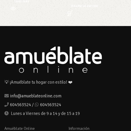
Leer más
Añadir al carrito
💡 ¡Amuéblate tu hogar con estilo! ❤️
info@amueblateonline.com
604563524
/
604563524
Lunes a Viernes de 9 a 14 y de 15 a 19
Amuéblate Online
Información