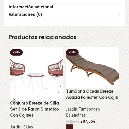
Información adicional
Valoraciones (0)
Productos relacionados
-39%
-39%
-3
Tumbona Ocean Breeze
Tab
Acacia Poliester Con Cojin
Alu
Conjunto Breeze de Silla
Jardín
,
Tumbonas y
Jar
Set 3 de Ratan Sintetico
Balancines
Con Cojines
320
207,55
€
342,47
€
Jardín
,
Sillas