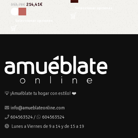
S
214,41
€
353,78
€
Seleccionar opciones
Seleccionar opciones
💡 ¡Amuéblate tu hogar con estilo! ❤️
info@amueblateonline.com
604563524
/
604563524
Lunes a Viernes de 9 a 14 y de 15 a 19