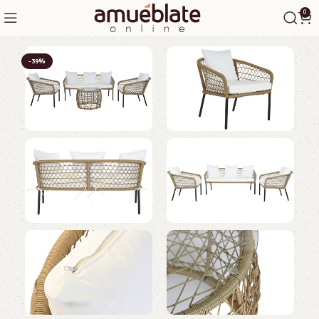
0
-39%