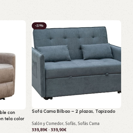
-27%
-
A
Sofá Cama Bilbao – 2 plazas, Tapizado
ble con
So
n tela color
Salón y Comedor
,
Sofás
,
Sofás Cama
Sa
339,89
€
-
339,90
€
732