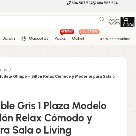
604 563 524
604 563 524
0,00
€
OFERTAS
LIQUIDACIÓN
Jardín
Mascotas
Packs
Outlet
#amueblateonline
ofás
 Modelo Olimpo – Sillón Relax Cómodo y Moderno para Sala o
ble Gris 1 Plaza Modelo
llón Relax Cómodo y
a Sala o Living