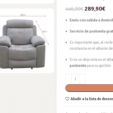
289,90
€
446,00
€
Envío con subida a domici
Servicio de postventa gra
Es importante que, al recib
constancia en el albarán de
Si no se deja nota en el al
postventa
para su gestión
Añadir a la lista de deseo