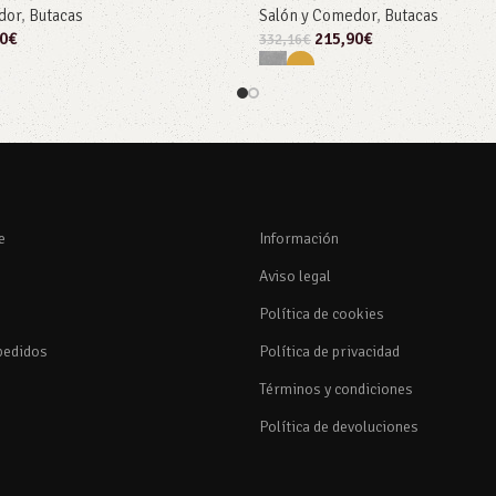
dor
,
Butacas
Salón y Comedor
,
Butacas
0
€
215,90
€
332,16
€
 opciones
Seleccionar opciones
e
Información
Aviso legal
Política de cookies
pedidos
Política de privacidad
Términos y condiciones
Política de devoluciones