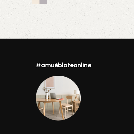
Seleccionar opciones
#amuéblateonline