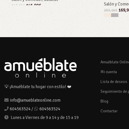
Salón y Come
145,90
€
243,16
€
169,9
283,16
€
Añadir al carrito
Seleccionar
Amuéblate Onlin
Mi cuenta
Lista de deseos
💡 ¡Amuéblate tu hogar con estilo! ❤️
Seguimiento de 
info@amueblateonline.com
Blog
604563524
/
604563524
Contactar
Lunes a Viernes de 9 a 14 y de 15 a 19