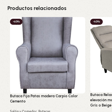
Productos relacionados
-40%
-40%
Butaca Relax
Butaca Fija Patas madera Carpio Color
elevación ma
Cemento
Gris o Beige
Salón y Comedor
,
Butacas