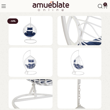
0
-39%