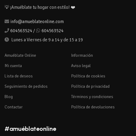
💡 ¡Amuéblate tu hogar con estilo! ❤️
info@amueblateonline.com
604563524
/
604563524
Lunes a Viernes de 9 a 14 y de 15 a 19
Amuéblate Online
Información
Mi cuenta
Aviso legal
Lista de deseos
Política de cookies
Seguimiento de pedidos
Política de privacidad
Blog
Términos y condiciones
Contactar
Política de devoluciones
#amuéblateonline