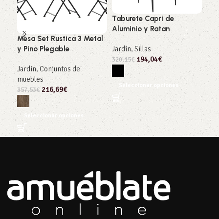
Taburete Capri de
Aluminio y Ratan
Mesa Set Rustica 3 Metal
Par
Jardín
,
Sillas
y Pino Plegable
180
194,04
€
320,15
€
Jardín
,
Conjuntos de
Jar
muebles
209
Seleccionar opciones
216,69
€
357,53
€
S
Seleccionar opciones