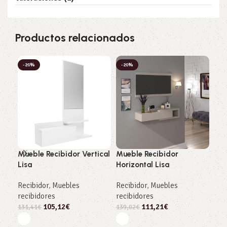
Productos relacionados
-20%
-20%
-2
Mueble Recibidor Vertical
Mueble Recibidor
Rec
Lisa
Horizontal Lisa
esp
Can
Recibidor
,
Muebles
Recibidor
,
Muebles
recibidores
recibidores
Rec
105,12
€
111,21
€
rop
131,41
€
139,02
€
rec