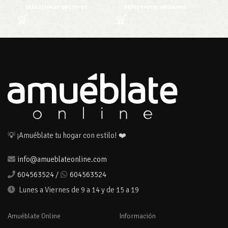
136
Seleccionar opciones
Seleccionar opciones
Añ
💡 ¡Amuéblate tu hogar con estilo! ❤️
info@amueblateonline.com
604563524
/
604563524
Lunes a Viernes de 9 a 14 y de 15 a 19
Amuéblate Online
Información