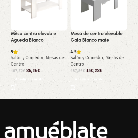
Mesa centro elevable
Mesa de centro elevable
Apa
Agueda Blanco
Gala Blanco mate
Gra
5
4.5
4.5
Salón y Comedor
,
Mesas de
Salón y Comedor
,
Mesas de
Sal
Centro
Centro
237
86,26
€
150,28
€
107,82
€
187,86
€
Añ
Añadir al carrito
Añadir al carrito