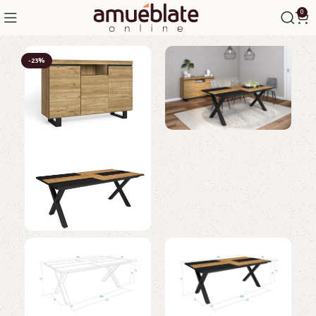
0
-23%