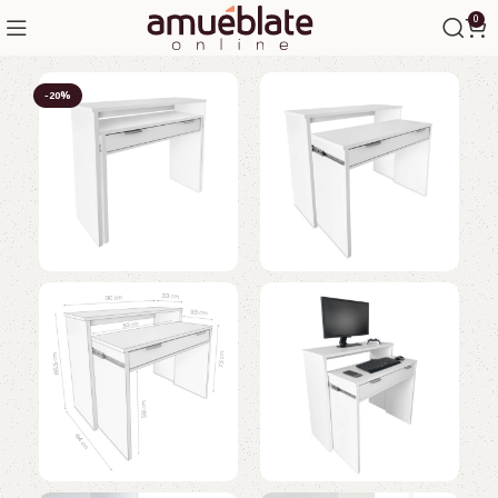
0
-20%