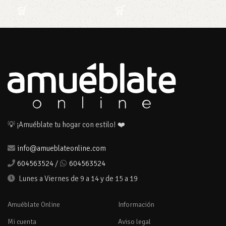
💡 ¡Amuéblate tu hogar con estilo! ❤️
info@amueblateonline.com
604563524
/
604563524
Lunes a Viernes de 9 a 14 y de 15 a 19
Amuéblate Online
Información
Mi cuenta
Aviso legal