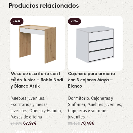
Productos relacionados
-20%
-20%
-4
NE
Mesa de escritorio con 1
Cajonera para armario
Cam
cajón Junior – Roble Nodi
con 3 cajones Maya –
cab
y Blanco Artik
Blanco
Nat
Muebles juveniles
,
Dormitorio
,
Cajoneras y
Dor
Escritorios y mesas
Sinfonier
,
Muebles juveniles
,
juv
juveniles
,
Oficina y Estudio
,
Cajoneras y sinfonier
208
Mesas de oficina
juveniles
Añ
67,97
€
70,48
€
84,97
€
88,10
€
Añadir al carrito
Añadir al carrito