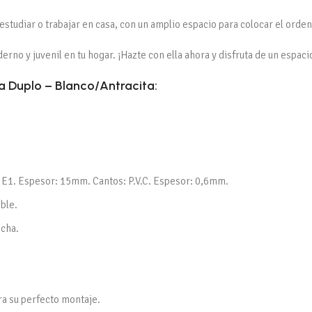
 estudiar o trabajar en casa, con un amplio espacio para colocar el orde
no y juvenil en tu hogar. ¡Hazte con ella ahora y disfruta de un espaci
ía Duplo – Blanco/Antracita:
 E1. Espesor: 15mm. Cantos: P.V.C. Espesor: 0,6mm.
eble.
echa.
ra su perfecto montaje.