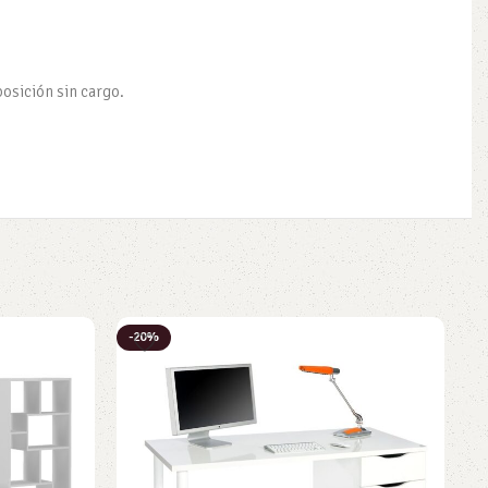
posición sin cargo.
-20%
-