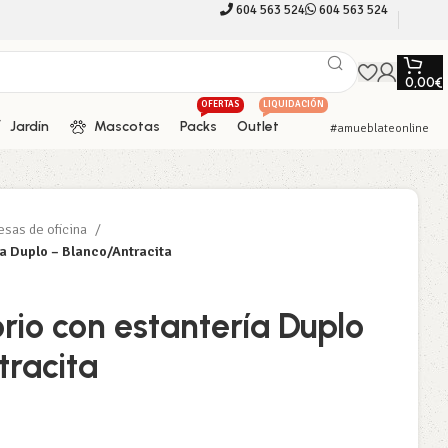
604 563 524
604 563 524
0,00
€
OFERTAS
LIQUIDACIÓN
Jardín
Mascotas
Packs
Outlet
#amueblateonline
sas de oficina
ía Duplo – Blanco/Antracita
rio con estantería Duplo
tracita