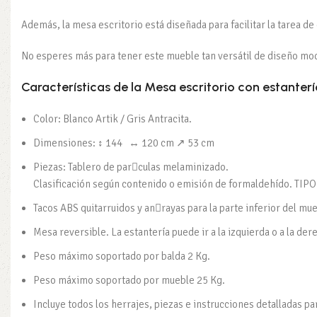
Además, la mesa escritorio está diseñada para facilitar la tarea de
No esperes más para tener este mueble tan versátil de diseño moder
Características de la Mesa escritorio con estanter
Color: Blanco Artik / Gris Antracita.
Dimensiones: ↕ 144 ↔ 120 cm ↗ 53 cm
Piezas: Tablero de par􀆡culas melaminizado.
Clasificación según contenido o emisión de formaldehído. TIPO
Tacos ABS quitarruidos y an􀆟rayas para la parte inferior del mu
Mesa reversible. La estantería puede ir a la izquierda o a la der
Peso máximo soportado por balda 2 Kg.
Peso máximo soportado por mueble 25 Kg.
Incluye todos los herrajes, piezas e instrucciones detalladas pa