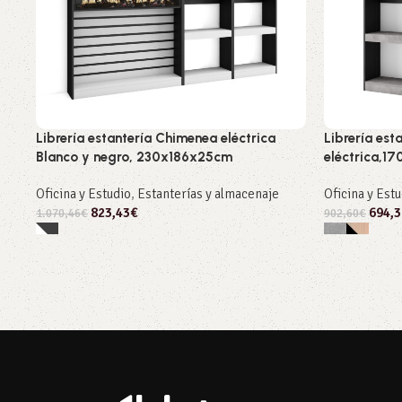
Librería estantería Chimenea eléctrica
Librería est
Blanco y negro, 230x186x25cm
eléctrica,1
Oficina y Estudio
,
Estanterías y almacenaje
Oficina y Est
823,43
€
694,3
1.070,46
€
902,60
€
Seleccionar opciones
Seleccionar