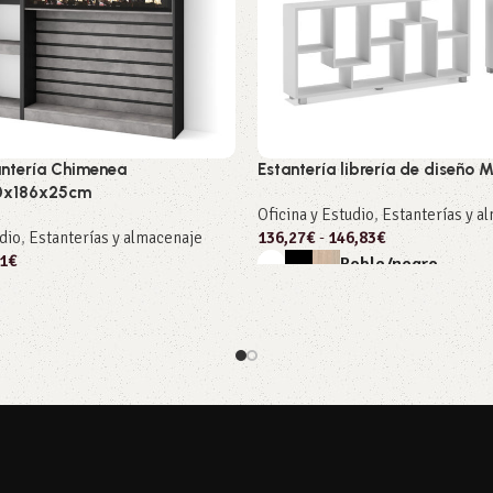
antería Chimenea
Estantería librería de diseño
70x186x25cm
Oficina y Estudio
,
Estanterías y a
udio
,
Estanterías y almacenaje
136,27
€
-
146,83
€
1
€
Roble/negro
Seleccionar opciones
 opciones