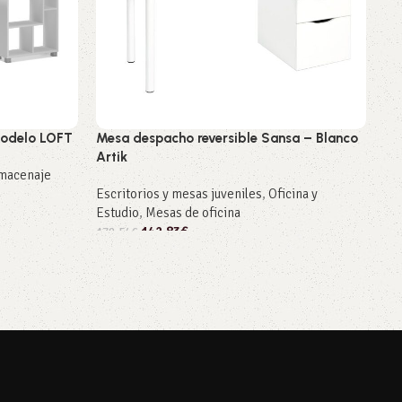
 Modelo LOFT
Mesa despacho reversible Sansa – Blanco
Me
Artik
Ar
lmacenaje
Escritorios y mesas juveniles
,
Oficina y
Esc
Estudio
,
Mesas de oficina
Es
142,83
€
178,54
€
196
Añadir al carrito
A