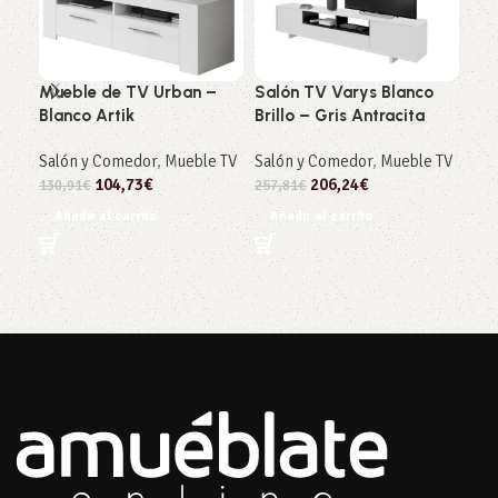
Mueble de TV Urban –
Salón TV Varys Blanco
Apa
Blanco Artik
Brillo – Gris Antracita
Plu
Salón y Comedor
,
Mueble TV
Salón y Comedor
,
Mueble TV
Sal
104,73
€
206,24
€
130,91
€
257,81
€
222
Añadir al carrito
Añadir al carrito
Añ