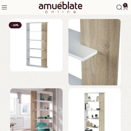
0
-20%