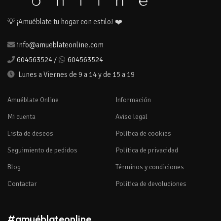
💡 ¡Amuéblate tu hogar con estilo! ❤️
info@amueblateonline.com
604563524
/
604563524
Lunes a Viernes de 9 a 14 y de 15 a 19
Amuéblate Online
Información
Mi cuenta
Aviso legal
Lista de deseos
Política de cookies
Seguimiento de pedidos
Política de privacidad
Blog
Términos y condiciones
Contactar
Política de devoluciones
#amuéblateonline