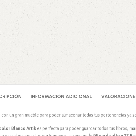
CRIPCIÓN
INFORMACIÓN ADICIONAL
VALORACIONES
 con un gran mueble para poder almacenar todas tus pertenencias ya sea
olor Blanco Artik
es perfecta para poder guardar todos tus libros, man
io para almacenar tus pertenencias, ya que mide
95 cm de alto y 77,5