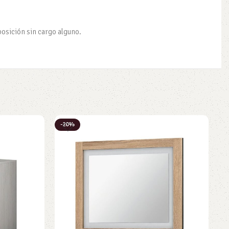
posición sin cargo alguno.
-20%
-