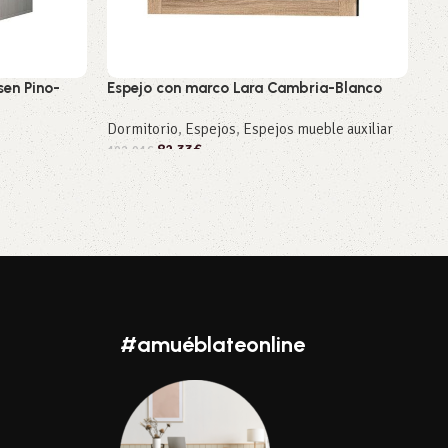
en Pino-
Espejo con marco Lara Cambria-Blanco
Es
Dormitorio
,
Espejos
,
Espejos mueble auxiliar
Do
82,33
€
102,91
€
102
Añadir al carrito
A
#amuéblateonline