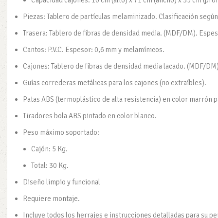
Capacidad cajones: 10 cm (alto) x 71 cm (ancho) x 35 cm (prof
Piezas: Tablero de partículas melaminizado. Clasificación seg
Trasera: Tablero de fibras de densidad media. (MDF/DM). Espes
Cantos: P.V.C. Espesor: 0,6 mm y melamínicos.
Cajones: Tablero de fibras de densidad media lacado. (MDF/DM
Guías correderas metálicas para los cajones (no extraíbles).
Patas ABS (termoplástico de alta resistencia) en color marrón pa
Tiradores bola ABS pintado en color blanco.
Peso máximo soportado:
Cajón: 5 Kg.
Total: 30 Kg.
Diseño limpio y funcional
Requiere montaje.
Incluye todos los herrajes e instrucciones detalladas para su p