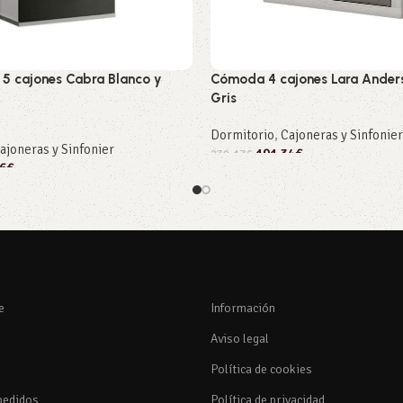
 5 cajones Cabra Blanco y
Cómoda 4 cajones Lara Anders
Gris
Dormitorio
,
Cajoneras y Sinfonier
ajoneras y Sinfonier
191,34
€
239,17
€
6
€
Añadir al carrito
rito
e
Información
Aviso legal
Política de cookies
pedidos
Política de privacidad