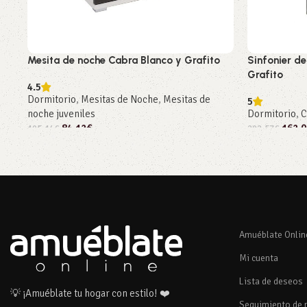
Mesita de noche Cabra Blanco y Grafito
Sinfonier de
Grafito
4.5
Dormitorio
,
Mesitas de Noche
,
Mesitas de
5
noche juveniles
Dormitorio
,
C
84,12
€
162,0
105,14
€
202,57
€
Añadir al carrito
Añadir al car
Amuéblate Onlin
Mi cuenta
Lista de deseos
💡 ¡Amuéblate tu hogar con estilo! ❤️
Seguimiento de 