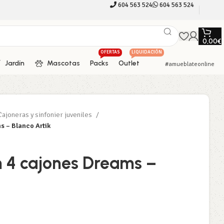
604 563 524
604 563 524
0,00
€
OFERTAS
LIQUIDACIÓN
Jardín
Mascotas
Packs
Outlet
#amueblateonline
Cajoneras y sinfonier juveniles
 – Blanco Artik
 4 cajones Dreams –