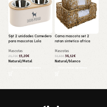
Cam
nat
Set 2 unidades Comedero
Cama mascota set 2
Mas
para mascotas Lola
ratan sintetico africa
131
Mascotas
Mascotas
Nat
15,20
€
36,12
€
21,71
€
51,61
€
S
Natural/Metal
Natural/blanco
Seleccionar opciones
Seleccionar opciones