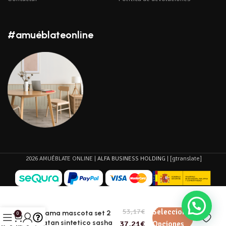
#amuéblateonline
2026 AMUÉBLATE ONLINE |
ALFA BUSINESS HOLDING
| [gtranslate]
53,17
€
Seleccionar
Cama mascota set 2
0
ratan sintetico sasha
37,21
€
Opciones