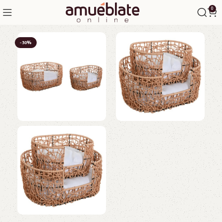
0
-30%