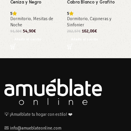
Ceniza y Negro
Cabra Blanco y Grafito
cor
y G
5
5
Dormitorio
,
Mesitas de
Dormitorio
,
Cajoneras y
4
Noche
Sinfonier
Dor
54,90
€
162,06
€
91,50
€
202,57
€
518
Añadir al carrito
Añadir al carrito
Añ
💡 ¡Amuéblate tu hogar con estilo! ❤️
info@amueblateonline.com