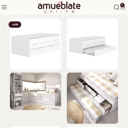
0
-40%