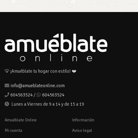
💡 ¡Amuéblate tu hogar con estilo! ❤️
info@amueblateonline.com
604563524
/
604563524
Lunes a Viernes de 9 a 14 y de 15 a 19
Amuéblate Online
Información
Mi cuenta
Aviso legal