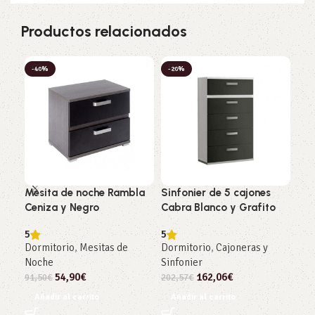
Productos relacionados
-40%
-20%
-2
Mesita de noche Rambla
Sinfonier de 5 cajones
Arm
Ceniza y Negro
Cabra Blanco y Grafito
cor
Pin
5
5
Dormitorio
,
Mesitas de
Dormitorio
,
Cajoneras y
Dor
Noche
Sinfonier
472
54,90
€
162,06
€
91,50
€
202,57
€
Añ
Añadir al carrito
Añadir al carrito