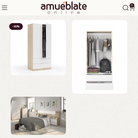
0
-35%