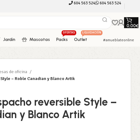
604 563 524
604 563 524
0,00
€
OFERTAS
LIQUIDACIÓN
Jardín
Mascotas
Packs
Outlet
#amueblateonline
sas de oficina
Style – Roble Canadian y Blanco Artik
pacho reversible Style –
ian y Blanco Artik