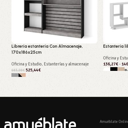
Librería estantería Con Almacenaje,
Estantería l
170x186x25cm
Oficina y Est
Oficina y Estudio
,
Estanterías y almacenaje
136,27
€
-
146
525,44
€
683,08
€
R
Seleccionar
Seleccionar opciones
Amuéblate Onlin