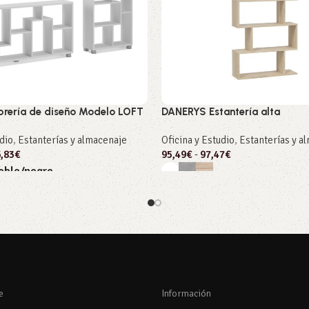
ibrería de diseño Modelo LOFT
DANERYS Estantería alta
udio
,
Estanterías y almacenaje
Oficina y Estudio
,
Estanterías y a
,83
€
95,49
€
-
97,47
€
oble/negro
 opciones
Seleccionar opciones
e
Información