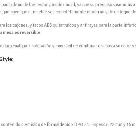
spacio lleno de bienestar y modernidad, ya que su precioso
diseño liso
lo que hace que el mueble sea completamente moderno y de un toque de 
a los cajones, y tacos ABS quitarruidos y antirayas para la parte inferi
la
mesa es reversible
.
to para cualquier habitación y muy fácil de combinar gracias a su color y 
Style:
ún contenido o emisión de formaldehído TIPO E1. Espesor: 22 mm y 15 