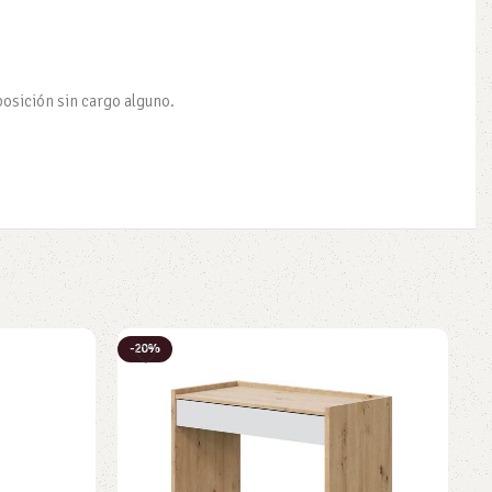
posición sin cargo alguno.
-20%
-