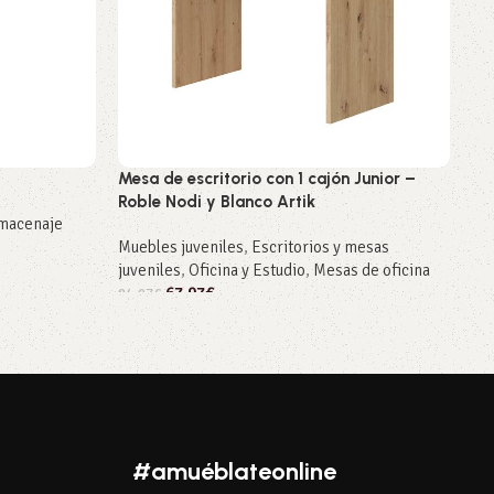
Mesa de escritorio con 1 cajón Junior –
Me
Roble Nodi y Blanco Artik
Ar
lmacenaje
Muebles juveniles
,
Escritorios y mesas
Esc
juveniles
,
Oficina y Estudio
,
Mesas de oficina
Es
67,97
€
84,97
€
196
Añadir al carrito
A
#amuéblateonline